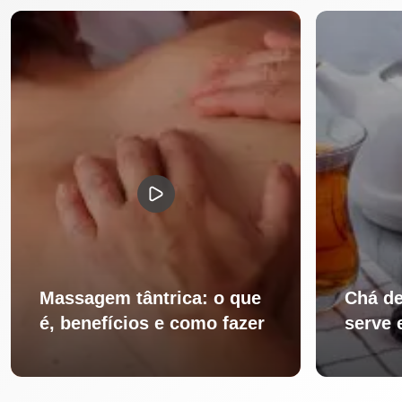
Massagem tântrica: o que
Chá de
é, benefícios e como fazer
serve 