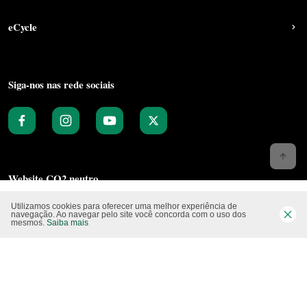
eCycle
Siga-nos nas rede sociais
Website CO2 neutro
Utilizamos cookies para oferecer uma melhor experiência de
navegação. Ao navegar pelo site você concorda com o uso dos
mesmos.
Saiba mais
Modo claro