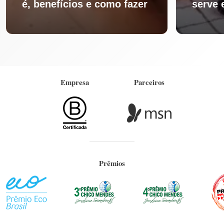
é, benefícios e como fazer
serve 
Empresa
Parceiros
Prêmios