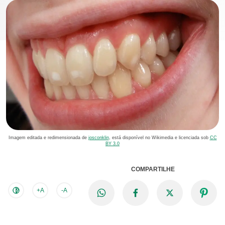
Imagem editada e redimensionada de
josconklin
, está disponível no Wikimedia e licenciada sob
CC
BY 3.0
COMPARTILHE
+A
-A