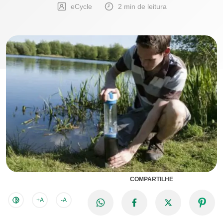
eCycle
2 min de leitura
COMPARTILHE
+A
-A