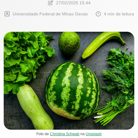
27/02/2025 15:44
Universidade Federal de Minas Gerais
4 min de leitura
Foto de
Christina Schwab
na
Unsplash