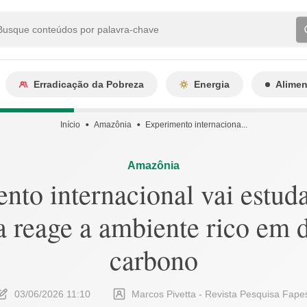
Erradicação da Pobreza
Energia
Alime
Início
Amazônia
Experimento internaciona...
Amazônia
nto internacional vai estud
 reage a ambiente rico em d
carbono
03/06/2026 11:10
Marcos Pivetta - Revista Pesquisa Fape