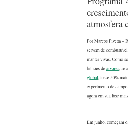
Programa 
crescimento
atmosfera 
Por Marcos Pivetta – R
servem de combustível
manter vivas. Como se
bilhões de
árvores
, se
global
, fosse 50% maio
experimento de campo 
agora em sua fase mais
Em junho, começam os t