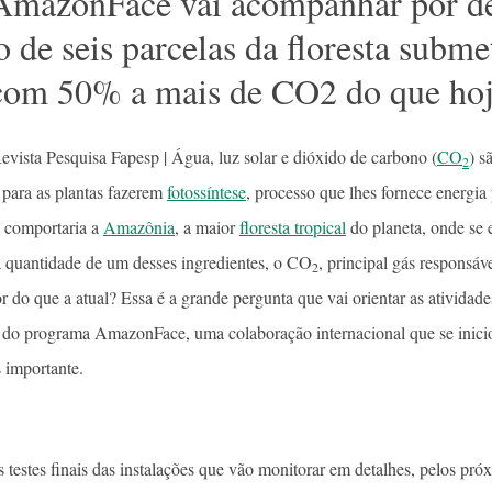
AmazonFace vai acompanhar por d
 de seis parcelas da floresta subm
com 50% a mais de CO2 do que ho
evista Pesquisa Fapesp | Água, luz solar e dióxido de carbono (
CO
) s
2
 para as plantas fazerem
fotossíntese
, processo que lhes fornece energia 
 comportaria a
Amazônia
, a maior
floresta tropical
do planeta, onde se 
 a quantidade de um desses ingredientes, o CO
, principal gás responsáv
2
r do que a atual? Essa é a grande pergunta que vai orientar as atividade
do programa AmazonFace, uma colaboração internacional que se inici
 importante.
estes finais das instalações que vão monitorar em detalhes, pelos próx