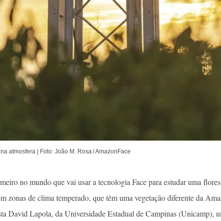
na atmosfera | Foto: João M. Rosa / AmazonFace
meiro no mundo que vai usar a tecnologia Face para estudar uma florest
s em zonas de clima temperado, que têm uma vegetação diferente da Am
sta David Lapola, da Universidade Estadual de Campinas (Unicamp), u