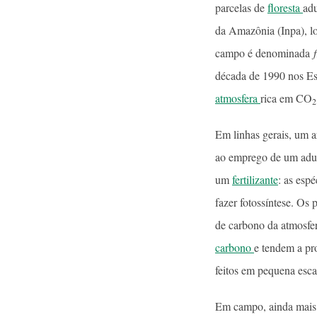
parcelas de
floresta
adu
da Amazônia (Inpa), lo
campo é denominada
década de 1990 nos Es
atmosfera
rica em CO
2
Em linhas gerais, um a
ao emprego de um ad
um
fertilizante
: as esp
fazer fotossíntese. Os
de carbono da atmosfer
carbono
e tendem a pr
feitos em pequena esca
Em campo, ainda mais 