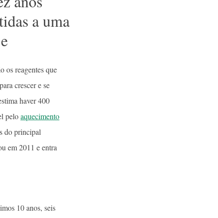
ez anos
etidas a uma
je
ão os reagentes que
para crescer e se
estima haver 400
el pelo
aquecimento
s do principal
ou em 2011 e entra
imos 10 anos, seis