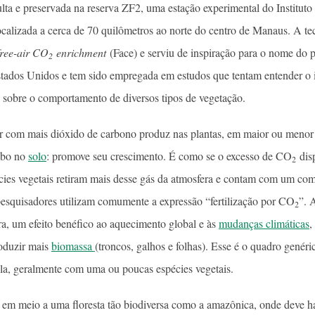
lta e preservada na reserva ZF2, uma estação experimental do Instituto
calizada a cerca de 70 quilômetros ao norte do centro de Manaus. A t
free-air CO
enrichment
(Face) e serviu de inspiração para o nome do 
2
tados Unidos e tem sido empregada em estudos que tentam entender o
sobre o comportamento de diversos tipos de vegetação.
r com mais dióxido de carbono produz nas plantas, em maior ou menor g
ubo no
solo
: promove seu crescimento. É como se o excesso de CO
dis
2
écies vegetais retiram mais desse gás da atmosfera e contam com um com
 pesquisadores utilizam comumente a expressão “fertilização por CO
”. 
2
a, um efeito benéfico ao aquecimento global e às
mudanças climáticas
,
oduzir mais
biomassa
(troncos, galhos e folhas). Esse é o quadro genéri
la, geralmente com uma ou poucas espécies vegetais.
em meio a uma floresta tão biodiversa como a amazônica, onde deve ha