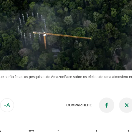
que serão feitas as pesquisas do AmazonFace sobre os efeitos de uma atmosfera 
-A
COMPARTILHE