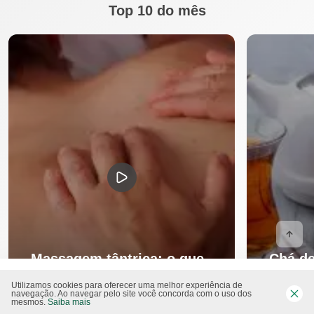
Top 10 do mês
Massagem tântrica: o que
Chá de
é, benefícios e como fazer
serve 
Utilizamos cookies para oferecer uma melhor experiência de
navegação. Ao navegar pelo site você concorda com o uso dos
mesmos.
Saiba mais