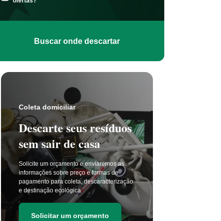
ofertas?
Buscar onde descartar
Coleta s
Coleta domiciliar
Seu 
Descarte seus resíduos
não t
sem sair de casa
selet
Solicite um orçamento e enviaremos as
A coleta 
informações sobre preço e formas de
a cada di
pagamento para coleta, descaracterização
principal
e destinação ecológica
as estima
de resídu
Solicitar um orçamento