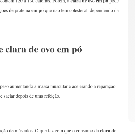
clara de ovo em pó
 contêm 120 a 130 calorias. Porém, a
pode
em pó
ções de proteína
que não têm colesterol, dependendo da
e clara de ovo em pó
 peso aumentando a massa muscular e acelerando a reparação
e saciar depois de uma refeição.
clara de
rmação de músculos. O que faz com que o consumo da