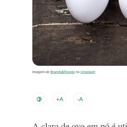
Imagem de
Brands&People
no
Unsplash
+A
-A
A clara de ovo em pó é ut