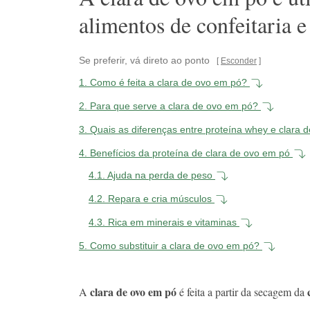
alimentos de confeitaria 
Se preferir, vá direto ao ponto
Esconder
1.
Como é feita a clara de ovo em pó?
2.
Para que serve a clara de ovo em pó?
3.
Quais as diferenças entre proteína whey e clara
4.
Benefícios da proteína de clara de ovo em pó
4.1.
Ajuda na perda de peso
4.2.
Repara e cria músculos
4.3.
Rica em minerais e vitaminas
5.
Como substituir a clara de ovo em pó?
clara de ovo em pó
A
é feita a partir da secagem da