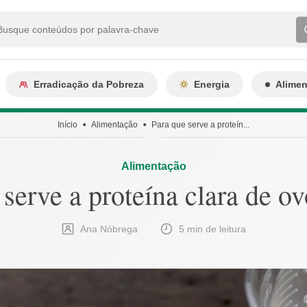
Erradicação da Pobreza
Energia
Alime
Início
Alimentação
Para que serve a proteín...
Alimentação
 serve a proteína clara de o
Ana Nóbrega
5 min de leitura