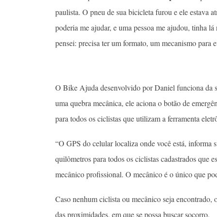
paulista. O pneu de sua bicicleta furou e ele estava
poderia me ajudar, e uma pessoa me ajudou, tinha lá
pensei: precisa ter um formato, um mecanismo para e
O Bike Ajuda desenvolvido por Daniel funciona da 
uma quebra mecânica, ele aciona o botão de emergê
para todos os ciclistas que utilizam a ferramenta ele
“O GPS do celular localiza onde você está, informa 
quilômetros para todos os ciclistas cadastrados que e
mecânico profissional. O mecânico é o único que pode 
Caso nenhum ciclista ou mecânico seja encontrado, o 
das proximidades, em que se possa buscar socorro.