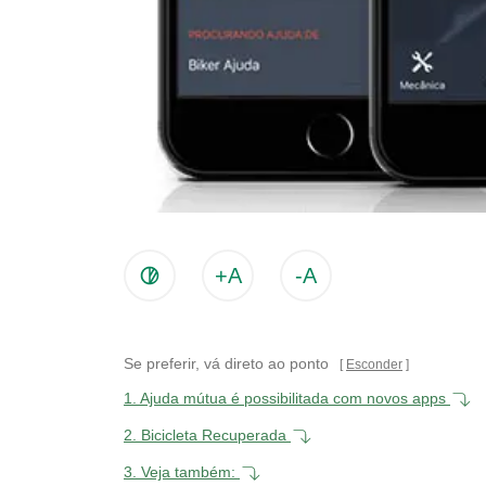
+A
-A
Se preferir, vá direto ao ponto
Esconder
1.
Ajuda mútua é possibilitada com novos apps
2.
Bicicleta Recuperada
3.
Veja também: