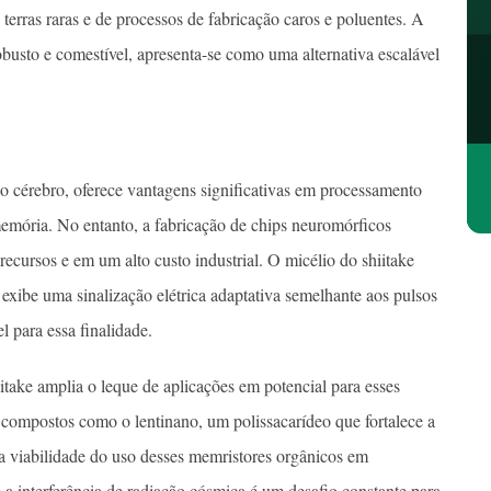
erras raras e de processos de fabricação caros e poluentes. A
busto e comestível, apresenta-se como uma alternativa escalável
o cérebro, oferece vantagens significativas em processamento
memória. No entanto, a fabricação de chips neuromórficos
ecursos e em um alto custo industrial. O micélio do shiitake
 exibe uma sinalização elétrica adaptativa semelhante aos pulsos
l para essa finalidade.
take amplia o leque de aplicações em potencial para esses
a compostos como o lentinano, um polissacarídeo que fortalece a
e a viabilidade do uso desses memristores orgânicos em
 a interferência de radiação cósmica é um desafio constante para