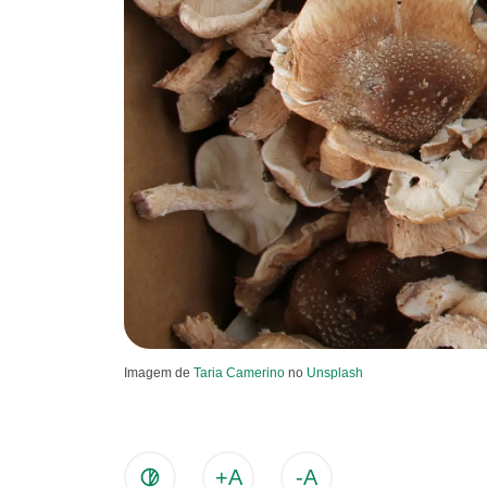
Imagem de
Taria Camerino
no
Unsplash
+A
-A