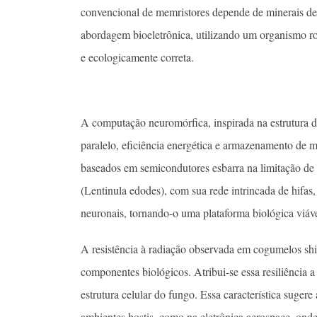
convencional de memristores depende de minerais de t
abordagem bioeletrônica, utilizando um organismo ro
e ecologicamente correta.
A computação neuromórfica, inspirada na estrutura d
paralelo, eficiência energética e armazenamento de 
baseados em semicondutores esbarra na limitação de r
(Lentinula edodes), com sua rede intrincada de hifas,
neuronais, tornando-o uma plataforma biológica viáve
A resistência à radiação observada em cogumelos shii
componentes biológicos. Atribui-se essa resiliência 
estrutura celular do fungo. Essa característica suger
ambientes hostis, como na eletrônica aerospace, onde