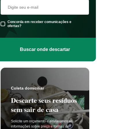
Concorda em receber comunicações e
ofertas?
Buscar onde descartar
Coleta s
Coleta domiciliar
Seu 
Descarte seus resíduos
não t
sem sair de casa
selet
Solicite um orçamento e enviaremos as
A coleta 
informações sobre preço e formas de
a cada di