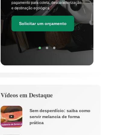
pagamento para coleta, descaracterização
principal
e destinação ecológica
as estima
de resídu
Solicitar um orçamento
Soli
Vídeos em Destaque
Sem desperdício: saiba como
servir melancia de forma
prática