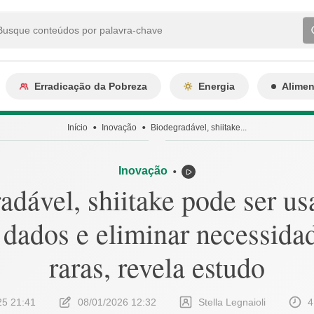
Erradicação da Pobreza
Energia
Alime
Início
Inovação
Biodegradável, shiitake...
Inovação
⬤
adável, shiitake pode ser us
dados e eliminar necessidad
raras, revela estudo
25 21:41
08/01/2026 12:32
Stella Legnaioli
4