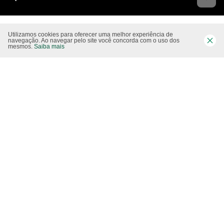
Utilizamos cookies para oferecer uma melhor experiência de
Siga-nos nas rede sociais
navegação. Ao navegar pelo site você concorda com o uso dos
mesmos.
Saiba mais
Website CO2 neutro
Modo claro