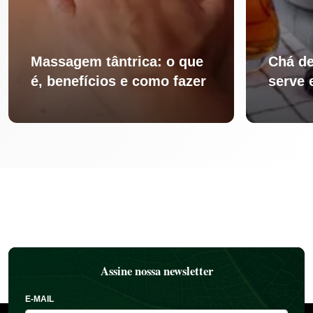
Massagem tântrica: o que
Chá de
é, benefícios e como fazer
serve 
Assine nossa newsletter
E-MAIL