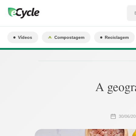
Vídeos
Compostagem
Reciclagem
A geogra
30/06/20