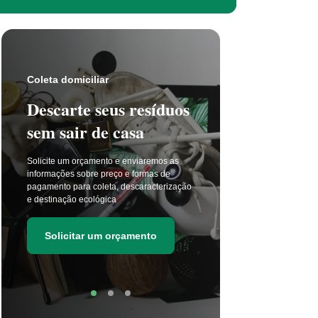
Coleta s
Coleta domiciliar
Seu 
Descarte seus resíduos
não t
sem sair de casa
selet
Solicite um orçamento e enviaremos as
A coleta 
informações sobre preço e formas de
a cada di
pagamento para coleta, descaracterização
principal
e destinação ecológica
as estima
de resídu
Solicitar um orçamento
Soli