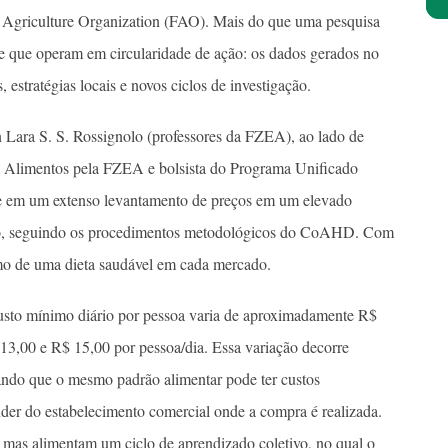
d Agriculture Organization (FAO). Mais do que uma pesquisa
ade que operam em circularidade de ação: os dados gerados no
s, estratégias locais e novos ciclos de investigação.
Lara S. S. Rossignolo (professores da FZEA), ao lado de
 Alimentos pela FZEA e bolsista do Programa Unificado
se em um extenso levantamento de preços em um elevado
io, seguindo os procedimentos metodológicos do CoAHD. Com
nimo de uma dieta saudável em cada mercado.
custo mínimo diário por pessoa varia de aproximadamente R$
13,00 e R$ 15,00 por pessoa/dia. Essa variação decorre
ando que o mesmo padrão alimentar pode ter custos
ender do estabelecimento comercial onde a compra é realizada.
mas alimentam um ciclo de aprendizado coletivo, no qual o