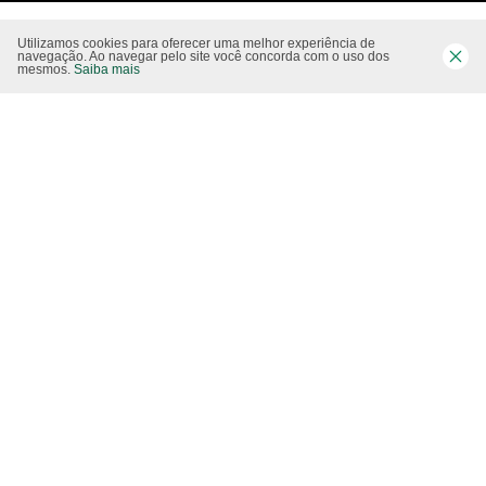
Utilizamos cookies para oferecer uma melhor experiência de
Siga-nos nas rede sociais
navegação. Ao navegar pelo site você concorda com o uso dos
mesmos.
Saiba mais
Website CO2 neutro
Modo claro
Epartners Empreendimentos Integrados Ltda Me.
11.754.258/0001‐08. Copyright 2010/2025 – Todos os direitos reservados.