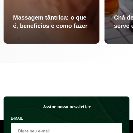
Massagem tântrica: o que
Chá de
é, benefícios e como fazer
serve 
Assine nossa newsletter
E-MAIL