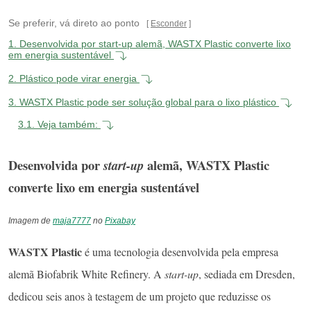
Se preferir, vá direto ao ponto
Esconder
1.
Desenvolvida por start-up alemã, WASTX Plastic converte lixo
em energia sustentável
2.
Plástico pode virar energia
3.
WASTX Plastic pode ser solução global para o lixo plástico
3.1.
Veja também:
Desenvolvida por
alemã, WASTX Plastic
start-up
converte lixo em energia sustentável
Imagem de
maja7777
no
Pixabay
WASTX Plastic
é uma tecnologia desenvolvida pela empresa
alemã Biofabrik White Refinery. A
start-up
, sediada em Dresden,
dedicou seis anos à testagem de um projeto que reduzisse os