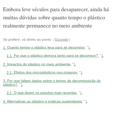
Embora leve séculos para desaparecer, ainda há
muitas dúvidas sobre quanto tempo o plástico
realmente permanece no meio ambiente
Se preferir, vá direto ao ponto
Esconder
1.
Quanto tempo o plástico leva para se decompor
1.1.
Por que o plástico demora tanto para se decompor?
2.
Impactos do plástico no meio ambiente
2.1.
Efeitos dos microplásticos nos oceanos
3.
Por que faltam dados sobre o tempo de decomposição do
plástico?
3.1.
O que dizem os estudos mais recentes
4.
Alternativas ao plástico e práticas sustentáveis