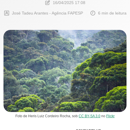
16/04/2025 17:08
José Tadeu Arantes - Agência FAPESP
6 min de leitura
Foto de Heris Luiz Cordeiro Rocha, sob
CC BY-SA 3.0
no
Flickr