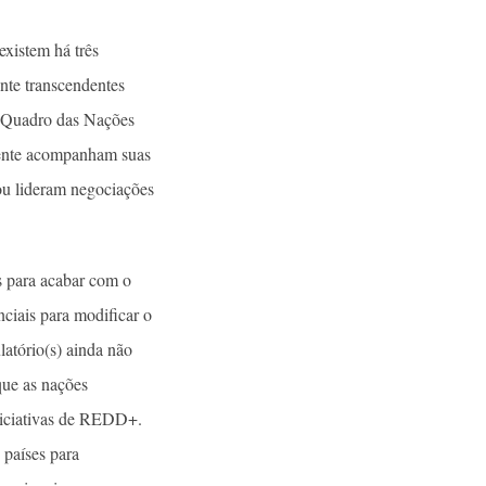
existem há três
ente transcendentes
o Quadro das Nações
ente acompanham suas
ou lideram negociações
 para acabar com o
ciais para modificar o
latório(s) ainda não
que as nações
niciativas de REDD+.
 países para