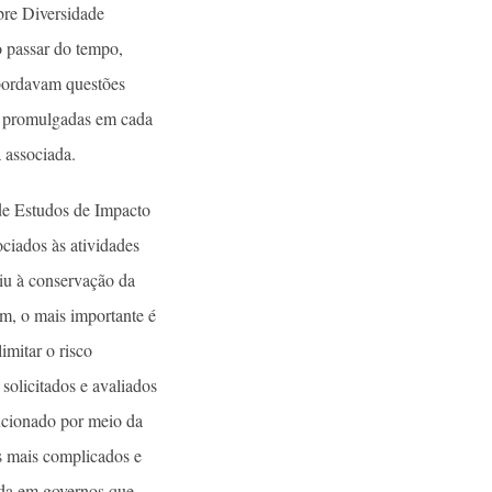
obre Diversidade
 passar do tempo,
abordavam questões
is promulgadas em cada
 associada.
 de Estudos de Impacto
ciados às atividades
ziu à conservação da
ém, o mais importante é
imitar o risco
solicitados e avaliados
lucionado por meio da
s mais complicados e
cada em governos que