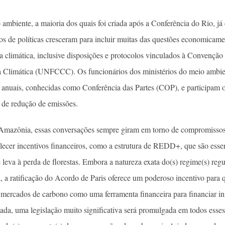
 ambiente, a maioria dos quais foi criada após a Conferência do Rio, já 
ios de políticas cresceram para incluir muitas das questões economicam
a climática, inclusive disposições e protocolos vinculados à Convençã
 Climática (UNFCCC). Os funcionários dos ministérios do meio ambi
s anuais, conhecidas como Conferência das Partes (COP), e participam 
 de redução de emissões.
-Amazônia, essas conversações sempre giram em torno de compromissos
ecer incentivos financeiros, como a estrutura de REDD+, que são essen
leva à perda de florestas. Embora a natureza exata do(s) regime(s) regu
, a ratificação do Acordo de Paris oferece um poderoso incentivo para 
mercados de carbono como uma ferramenta financeira para financiar i
da, uma legislação muito significativa será promulgada em todos esses