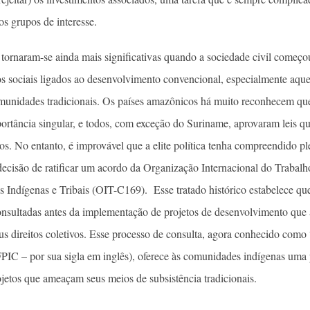
s grupos de interesse.
 tornaram-se ainda mais significativas quando a sociedade civil começou
s sociais ligados ao desenvolvimento convencional, especialmente aque
omunidades tradicionais. Os países amazônicos há muito reconhecem qu
rtância singular, e todos, com exceção do Suriname, aprovaram leis qu
os. No entanto, é improvável que a elite política tenha compreendido p
decisão de ratificar um acordo da Organização Internacional do Traba
 Indígenas e Tribais (OIT-C169). Esse tratado histórico estabelece q
onsultadas antes da implementação de projetos de desenvolvimento que
s direitos coletivos. Esse processo de consulta, agora conhecido como
PIC – por sua sigla em inglês), oferece às comunidades indígenas uma
rojetos que ameaçam seus meios de subsistência tradicionais.