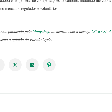
cado(s) emergente(s) de compensações de carbono, incluindo mercados 
mo mercados regulados e voluntários.
lmente publicado pelo
Mongabay
, de acordo com a licença
CC BY-SA 4
senta a opinião do Portal eCycle.