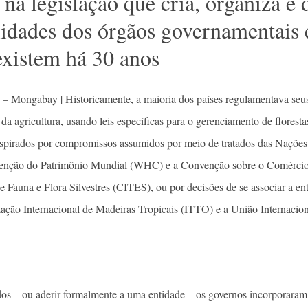
na legislação que cria, organiza e 
lidades dos órgãos governamentais
existem há 30 anos
 – Mongabay | Historicamente, a maioria dos países regulamentava seus
da agricultura, usando leis específicas para o gerenciamento de florest
nspirados por compromissos assumidos por meio de tratados das Nações
enção do Patrimônio Mundial (WHC) e a Convenção sobre o Comércio 
Fauna e Flora Silvestres (CITES), ou por decisões de se associar a enti
ão Internacional de Madeiras Tropicais (ITTO) e a União Internacion
tados – ou aderir formalmente a uma entidade – os governos incorporaram