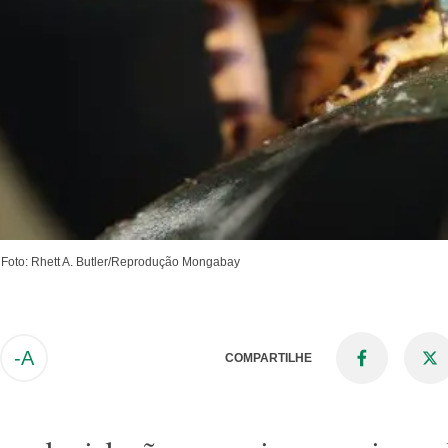
 Foto: Rhett A. Butler/Reprodução Mongabay
-A
COMPARTILHE