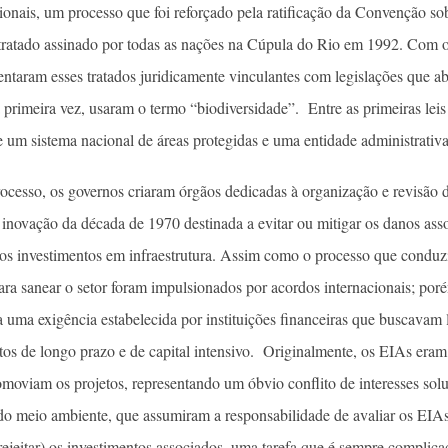
acionais, um processo que foi reforçado pela ratificação da Convenção s
ratado assinado por todas as nações na Cúpula do Rio em 1992. Com o
ntaram esses tratados juridicamente vinculantes com legislações que 
a primeira vez, usaram o termo “biodiversidade”. Entre as primeiras le
de um sistema nacional de áreas protegidas e uma entidade administrativa
rocesso, os governos criaram órgãos dedicadas à organização e revisão
novação da década de 1970 destinada a evitar ou mitigar os danos asso
e aos investimentos em infraestrutura. Assim como o processo que condu
para sanear o setor foram impulsionados por acordos internacionais; por
 uma exigência estabelecida por instituições financeiras que buscavam l
tos de longo prazo e de capital intensivo. Originalmente, os EIAs eram 
omoviam os projetos, representando um óbvio conflito de interesses so
 do meio ambiente, que assumiram a responsabilidade de avaliar os EIA
 rejeitar) os investimentos associados, uma tarefa que é sempre compli