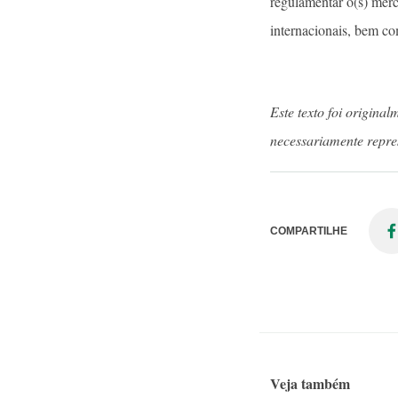
regulamentar o(s) mer
internacionais, bem co
Este texto foi origina
necessariamente repre
COMPARTILHE
Veja também