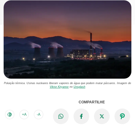
Poluição térmica. Usinas nucleares liberam vapores de água que podem matar pássaros. Imagem de
Viktor Kiryanov
no
Unsplash
COMPARTILHE
+A
-A