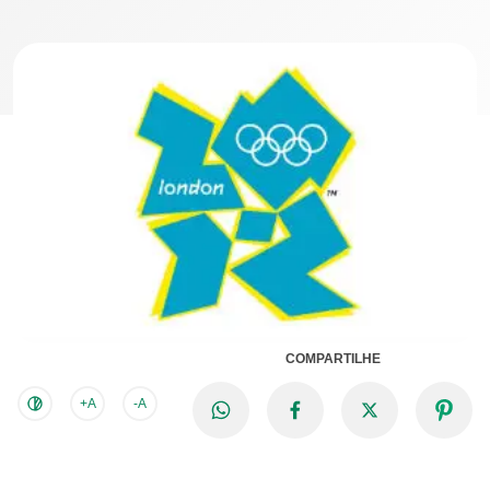
COMPARTILHE
+A
-A