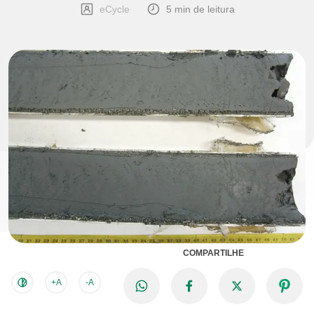
eCycle
5 min de leitura
COMPARTILHE
+A
-A