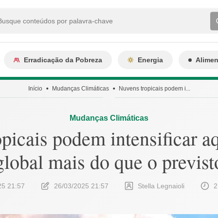
Erradicação da Pobreza
Energia
Alime
Início
Mudanças Climáticas
Nuvens tropicais podem i...
Mudanças Climáticas
picais podem intensificar 
global mais do que o previst
25 21:57
26/03/2025 21:57
Stella Legnaioli
2