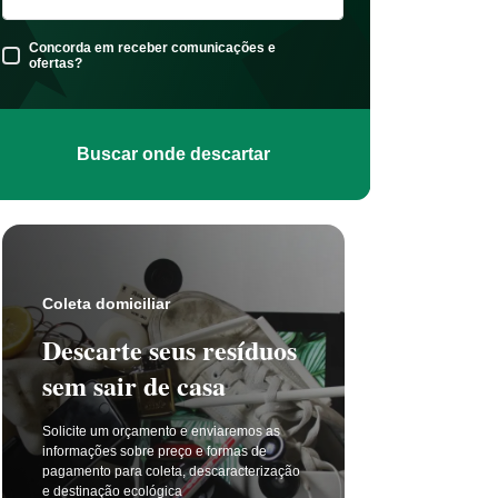
Concorda em receber comunicações e
ofertas?
Buscar onde descartar
Coleta s
Coleta domiciliar
Seu 
Descarte seus resíduos
não t
sem sair de casa
selet
Solicite um orçamento e enviaremos as
A coleta 
informações sobre preço e formas de
a cada di
pagamento para coleta, descaracterização
principal
e destinação ecológica