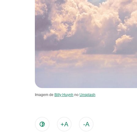
Imagem de
Billy Huynh
no
Unsplash
+A
-A