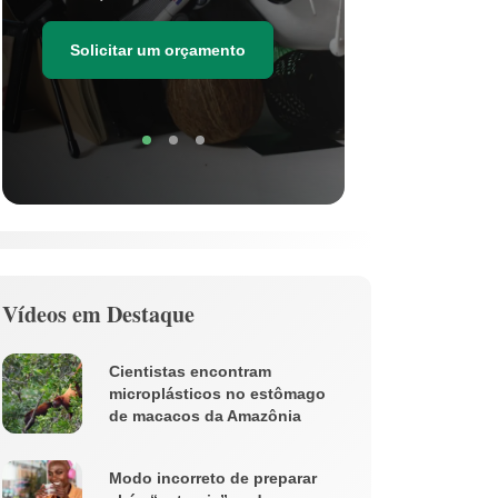
as estima
de resídu
Solicitar um orçamento
Soli
Vídeos em Destaque
Cientistas encontram
microplásticos no estômago
de macacos da Amazônia
Modo incorreto de preparar