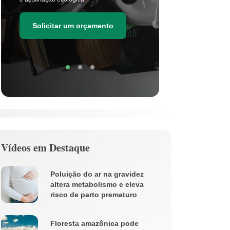
as estima
de resídu
Solicitar um orçamento
Soli
Vídeos em Destaque
Poluição do ar na gravidez
altera metabolismo e eleva
risco de parto prematuro
Floresta amazônica pode