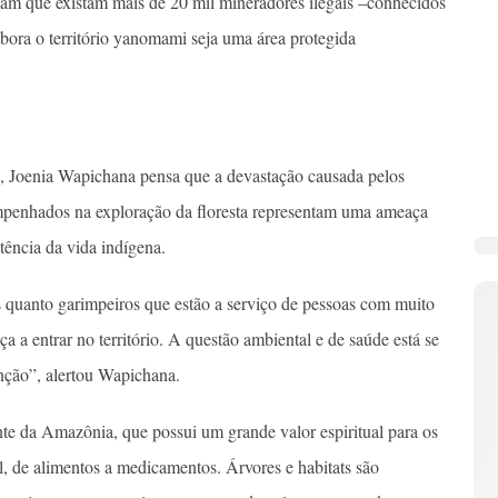
mam que existam mais de 20 mil mineradores ilegais –conhecidos
bora o território yanomami seja uma área protegida
o, Joenia Wapichana pensa que a devastação causada pelos
mpenhados na exploração da floresta representam uma ameaça
stência da vida indígena.
 quanto garimpeiros que estão a serviço de pessoas com muito
 entrar no território. A questão ambiental e de saúde está se
nção”, alertou Wapichana.
te da Amazônia, que possui um grande valor espiritual para os
al, de alimentos a medicamentos. Árvores e habitats são