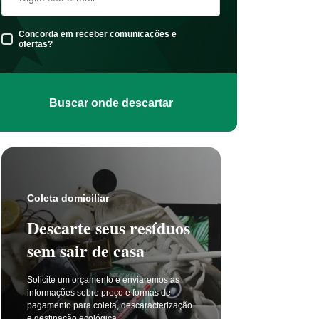
Concorda em receber comunicações e
ofertas?
Buscar onde descartar
Coleta s
Coleta domiciliar
Seu 
Descarte seus resíduos
não t
sem sair de casa
selet
Solicite um orçamento e enviaremos as
A coleta 
informações sobre preço e formas de
a cada di
pagamento para coleta, descaracterização
principal
e destinação ecológica