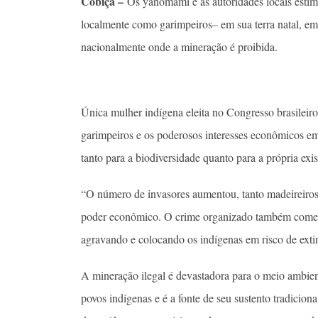
Cobiça –
Os yanomami e as autoridades locais esti
localmente como garimpeiros– em sua terra natal, em
nacionalmente onde a mineração é proibida.
Única mulher indígena eleita no Congresso brasileir
garimpeiros e os poderosos interesses econômicos e
tanto para a biodiversidade quanto para a própria exi
“O número de invasores aumentou, tanto madeireiros
poder econômico. O crime organizado também começa a
agravando e colocando os indígenas em risco de exti
A mineração ilegal é devastadora para o meio ambien
povos indígenas e é a fonte de seu sustento tradicion