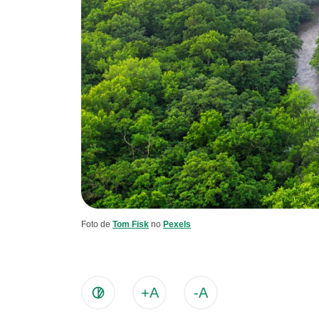
Foto de
Tom Fisk
no
Pexels
+A
-A