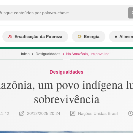
Erradicação da Pobreza
Energia
Alime
Início
Desigualdades
Na Amazônia, um povo ind...
Desigualdades
zônia, um povo indígena lu
sobrevivência
11:42
20/12/2025 20:24
Nações Unidas Brasil