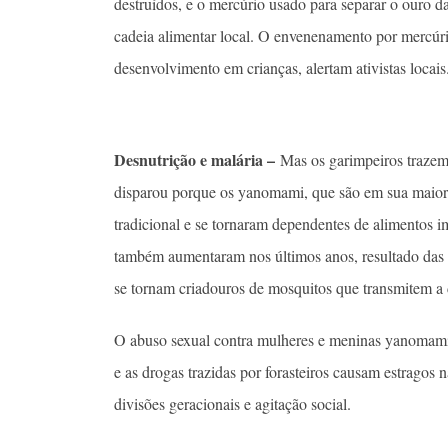
destruídos, e o mercúrio usado para separar o ouro d
cadeia alimentar local. O envenenamento por mercúri
desenvolvimento em crianças, alertam ativistas locais
Desnutrição e malária –
Mas os garimpeiros trazem
disparou porque os yanomami, que são em sua maiori
tradicional e se tornaram dependentes de alimentos 
também aumentaram nos últimos anos, resultado das c
se tornam criadouros de mosquitos que transmitem a
O abuso sexual contra mulheres e meninas yanomami 
e as drogas trazidas por forasteiros causam estragos 
divisões geracionais e agitação social.