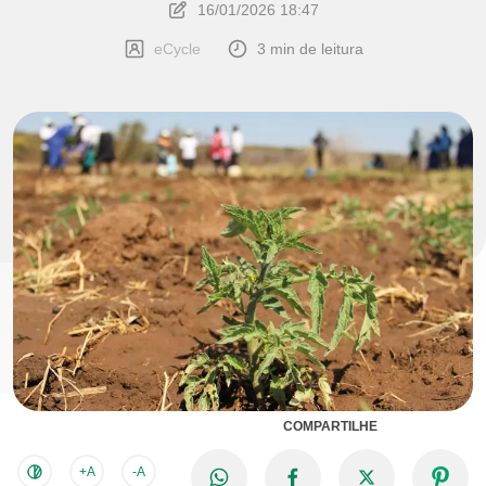
16/01/2026 18:47
eCycle
3 min de leitura
COMPARTILHE
+A
-A