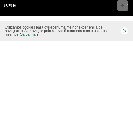
eCycle
Utilizamos cookies para oferecer uma melhor experiência de
Siga-nos nas rede sociais
navegação. Ao navegar pelo site você concorda com o uso dos
mesmos.
Saiba mais
Website CO2 neutro
Modo claro