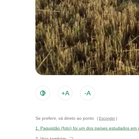
+A
-A
Se preferir, vá direto ao ponto
Esconder
1.
Paquistão (foto) foi um dos países estudados em 
2.
Veja também: