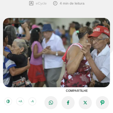
eCycle
4 min de leitura
COMPARTILHE
+A
-A