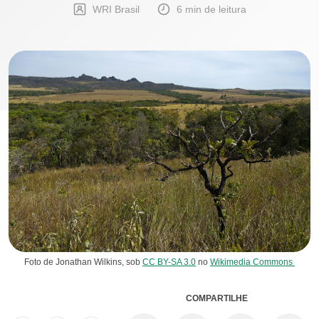
WRI Brasil
6 min de leitura
Foto de Jonathan Wilkins, sob
CC BY-SA 3.0
no
Wikimedia Commons
COMPARTILHE