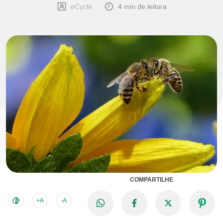
eCycle
4 min de leitura
COMPARTILHE
+A
-A