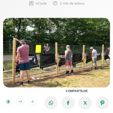
eCycle
2 min de leitura
COMPARTILHE
+A
-A