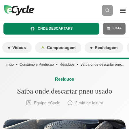
LOJA
ONDE DESCARTAR?
Vídeos
Compostagem
Reciclagem
Início
Consumo e Produção
Resíduos
Saiba onde descartar pne...
Resíduos
Saiba onde descartar pneu usado
Equipe eCycle
2 min de leitura