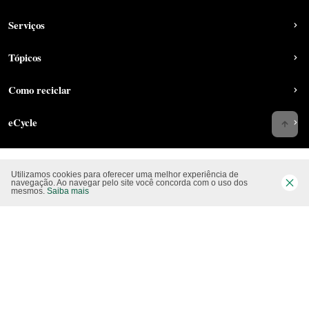
Serviços
Tópicos
Como reciclar
eCycle
Utilizamos cookies para oferecer uma melhor experiência de
Siga-nos nas rede sociais
navegação. Ao navegar pelo site você concorda com o uso dos
mesmos.
Saiba mais
Website CO2 neutro