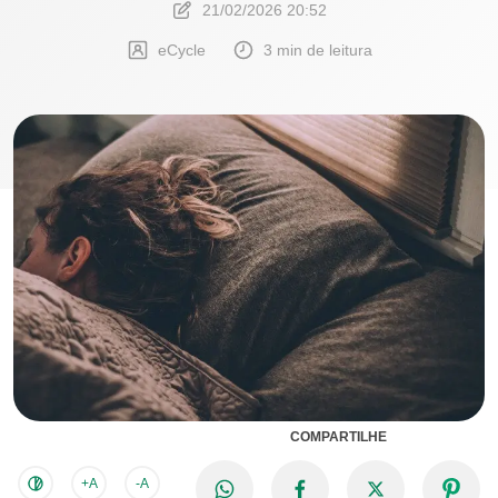
21/02/2026 20:52
eCycle
3 min de leitura
COMPARTILHE
+A
-A