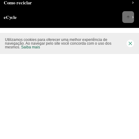
Como reciclar
eCycle
Utilizamos cookies para oferecer uma melhor experiência de
Siga-nos nas rede sociais
navegação. Ao navegar pelo site você concorda com o uso dos
mesmos.
Saiba mais
Website CO2 neutro
Modo claro