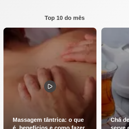
Top 10 do mês
Massagem tântrica: o que
Chá de
é, benefícios e como fazer
serve 