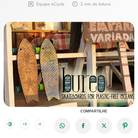
Equipe eCycle
2 min de leitura
COMPARTILHE
+A
-A