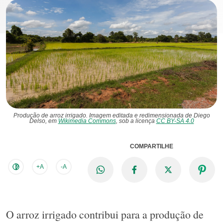
Produção de arroz irrigado. Imagem editada e redimensionada de Diego
Delso, em
Wikimedia Commons
, sob a licença
CC BY-SA 4.0
COMPARTILHE
+A
-A
O arroz irrigado contribui para a produção de