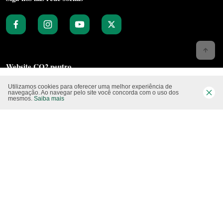
Website CO2 neutro
Utilizamos cookies para oferecer uma melhor experiência de
navegação. Ao navegar pelo site você concorda com o uso dos
mesmos.
Saiba mais
Modo claro
Epartners Empreendimentos Integrados Ltda Me.
11.754.258/0001‐08. Copyright 2010/2025 – Todos os direitos reservados.
Desenvolvido pela
Studio Visual