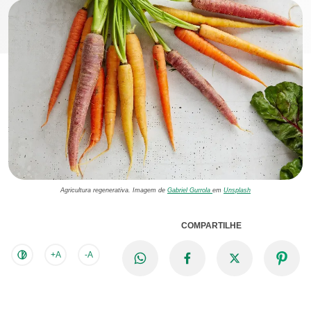
Agricultura regenerativa. Imagem de
Gabriel Gurrola
em
Unsplash
COMPARTILHE
+A
-A