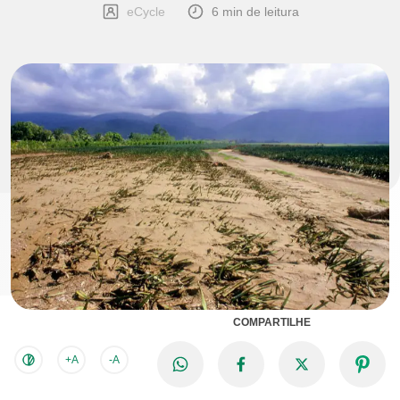
eCycle
6 min de leitura
COMPARTILHE
+A
-A