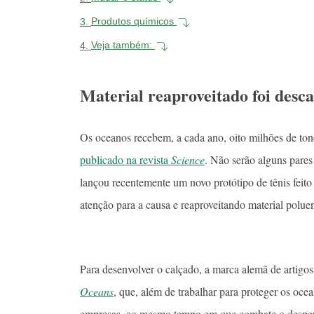
3.
Produtos químicos
4.
Veja também:
Material reaproveitado foi desc
Os oceanos recebem, a cada ano, oito milhões de to
publicado na revista
Science
. Não serão alguns pares
lançou recentemente um novo protótipo de tênis feit
atenção para a causa e reaproveitando material poluen
Para desenvolver o calçado, a marca alemã de artig
Oceans
, que, além de trabalhar para proteger os oce
empresas, ao mesmo tempo em que combate o desper