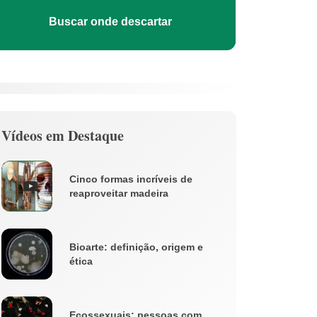
Buscar onde descartar
Vídeos em Destaque
Cinco formas incríveis de
reaproveitar madeira
Bioarte: definição, origem e
ética
Ecossexuais: pessoas com