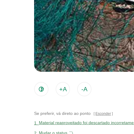
+A
-A
Se preferir, vá direto ao ponto
Esconder
1.
Material reaproveitado foi descartado incorreta
2.
Mudar o status