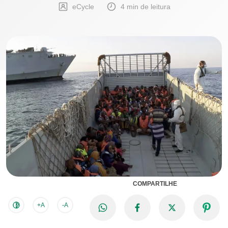
eCycle
4 min de leitura
COMPARTILHE
+A
-A