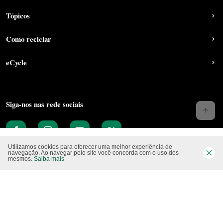
Tópicos
Como reciclar
eCycle
Siga-nos nas rede sociais
Utilizamos cookies para oferecer uma melhor experiência de
navegação. Ao navegar pelo site você concorda com o uso dos
mesmos.
Saiba mais
Website CO2 neutro