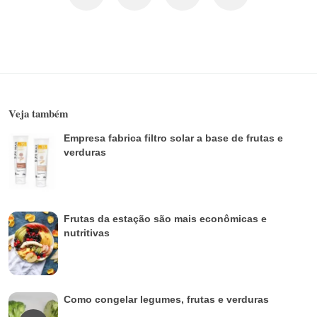
Sousa Almeida Bezerra.
Fonte:
Profª Maria do Carmo Passos Rodrigues, do
Departamento de Engenharia de Alimentos da UFC – e-
mail:
carminha@ufc.br
COMPARTILHE
Veja também