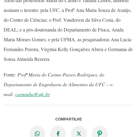
PATENTE
Concedida em março deste ano pelo Instituto Nacional da
Propriedade Industrial (INPI), a carta patente foi solicitada em
2016. Desde 2019, essa já é a 26ª patente conquistada pela
Universidade Federal do Ceará.
Além das professoras Maria do Carmo e Tatiana Lemos, também
assinam o invento: pela UFC, a Profª Ana Maria Souza de Araújo,
do Centro de Ciências; o Prof. Vanderson da Silva Costa, do
DEAL; e a pós-doutoranda do Departamento de Física, Anida
Maria Moraes Gomes; e pela UFMA, as pesquisadoras Ana Lucia
Fernandes Pereira, Virgínia Kelly Gonçalves Abreu e Germania de