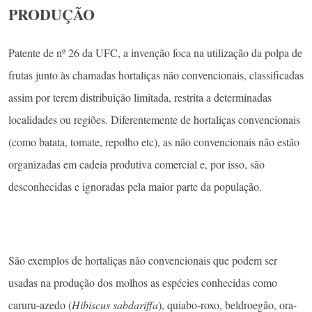
molho, não é adicionado sal (cloreto de sódio) nem conservante. A
ausência do sal colabora para a redução de sódio no produto. Já a
não adição de conservante segue a tendência dos alimentos
clean
label
, na qual um dos propósitos é a formulação de alimentos com
menos ingredientes, dando preferência aos naturais”, acrescenta a
Profª Tatiana de Oliveira Lemos, também uma das inventoras. Ela é
docente da UFMA, mas desenvolveu a pesquisa que resultou no
invento durante pós-doutorado na UFC.
PRODUÇÃO
Patente de nº 26 da UFC, a invenção foca na utilização da polpa de
frutas junto às chamadas hortaliças não convencionais, classificadas
assim por terem distribuição limitada, restrita a determinadas
localidades ou regiões. Diferentemente de hortaliças convencionais