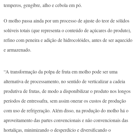
atendam ao padrão de identidade e qualidade previsto em
regulamento do Ministério da Agricultura, Pecuária e
Abastecimento (MAPA) e hortaliças não convencionais
caracterizadas também pelo MAPA.
O processo de produção do molho começa com o
descongelamento da polpa de fruta, feito à temperatura de
refrigeração. A polpa é então homogeneizada com os outros
ingredientes: além da hortaliça, também água, vinagre, mix de
temperos, gengibre, alho e cebola em pó.
O molho passa ainda por um processo de ajuste do teor de sólidos
solúveis totais (que representa o conteúdo de açúcares do produto),
refino com peneira e adição de hidrocolóides, antes de ser aquecido
e armazenado.