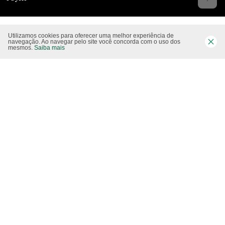
Utilizamos cookies para oferecer uma melhor experiência de
navegação. Ao navegar pelo site você concorda com o uso dos
mesmos.
Saiba mais
Serviços
Tópicos
Como reciclar
eCycle
Siga-nos nas rede sociais