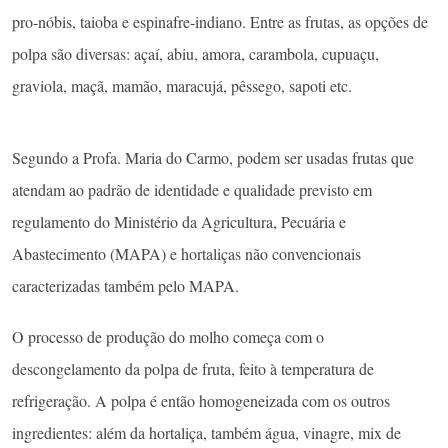
(como batata, tomate, repolho etc), as não convencionais não estão
organizadas em cadeia produtiva comercial e, por isso, são
desconhecidas e ignoradas pela maior parte da população.
São exemplos de hortaliças não convencionais que podem ser
usadas na produção dos molhos as espécies conhecidas como
caruru-azedo (
Hibiscus sabdariffa
), quiabo-roxo, beldroegão, ora-
pro-nóbis, taioba e espinafre-indiano. Entre as frutas, as opções de
polpa são diversas: açaí, abiu, amora, carambola, cupuaçu,
graviola, maçã, mamão, maracujá, pêssego, sapoti etc.
Segundo a Profa. Maria do Carmo, podem ser usadas frutas que