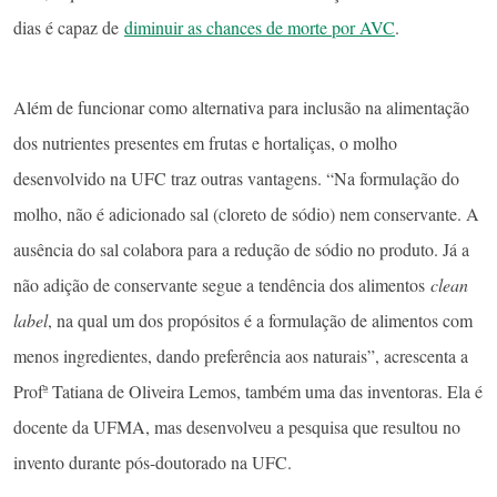
Espinafre indiano, também conhecido com Bertalha, um dos vegetais
utilizados no molho (Foto: Sengai Podhuvan Wikipedia Commons)
Dados de pesquisas publicadas em 2019 apontam, por exemplo,
que o baixo consumo de frutas tem como consequência mais de 1,2
bilhão de mortes por acidente vascular cerebral (AVC), no mundo
todo, e que o consumo de alimentos como maçã e cenoura todos os
dias é capaz de
diminuir as chances de morte por AVC
.
Além de funcionar como alternativa para inclusão na alimentação
dos nutrientes presentes em frutas e hortaliças, o molho
desenvolvido na UFC traz outras vantagens. “Na formulação do