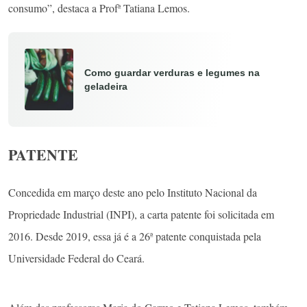
“A transformação da polpa de fruta em molho pode ser uma
alternativa de processamento, no sentido de verticalizar a cadeia
produtiva de frutas, de modo a disponibilizar o produto nos longos
períodos de entressafra, sem assim onerar os custos de produção
com uso de refrigeração. Além disso, na produção do molho há o
aproveitamento das partes convencionais e não convencionais das
hortaliças, minimizando o desperdício e diversificando o
consumo”, destaca a Profª Tatiana Lemos.
Como guardar verduras e legumes na
geladeira