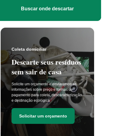
Buscar onde descartar
Coleta s
Coleta domiciliar
Seu 
Descarte seus resíduos
não t
sem sair de casa
selet
Solicite um orçamento e enviaremos as
A coleta 
informações sobre preço e formas de
a cada di
pagamento para coleta, descaracterização
principal
e destinação ecológica
as estima
de resídu
Solicitar um orçamento
Soli