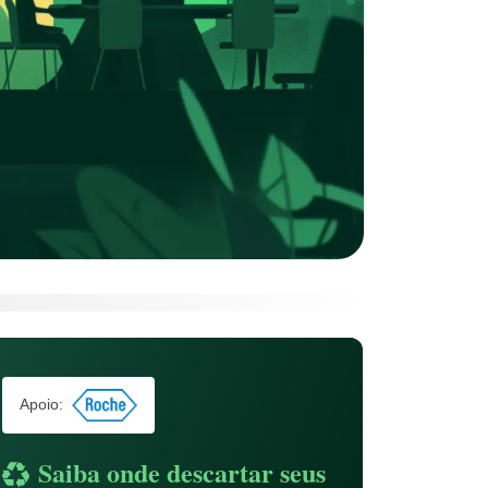
Apoio:
Saiba onde descartar seus