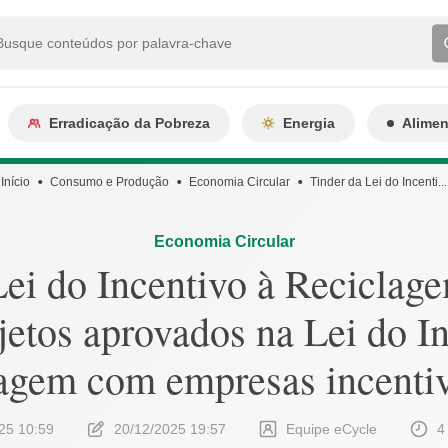
Erradicação da Pobreza
Energia
Alime
Início
Consumo e Produção
Economia Circular
Tinder da Lei do Incenti...
Economia Circular
Lei do Incentivo à Reciclag
jetos aprovados na Lei do I
agem com empresas incenti
25 10:59
20/12/2025 19:57
Equipe eCycle
4