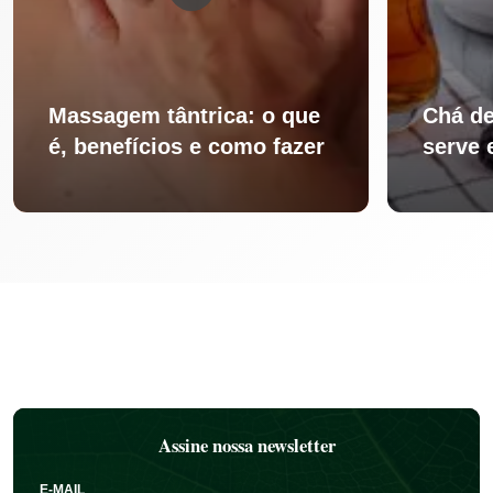
Massagem tântrica: o que
Chá de
é, benefícios e como fazer
serve 
Assine nossa newsletter
E-MAIL