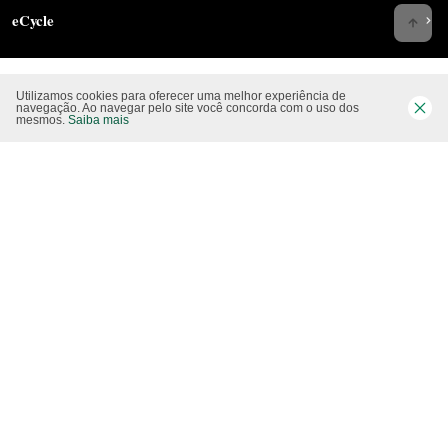
eCycle
Utilizamos cookies para oferecer uma melhor experiência de
Siga-nos nas rede sociais
navegação. Ao navegar pelo site você concorda com o uso dos
mesmos.
Saiba mais
Website CO2 neutro
Modo claro