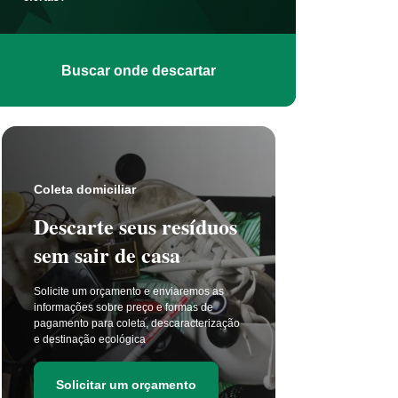
Buscar onde descartar
Coleta s
Coleta domiciliar
Seu 
Descarte seus resíduos
não t
sem sair de casa
selet
Solicite um orçamento e enviaremos as
A coleta 
informações sobre preço e formas de
a cada di
pagamento para coleta, descaracterização
principal
e destinação ecológica
as estima
de resídu
Solicitar um orçamento