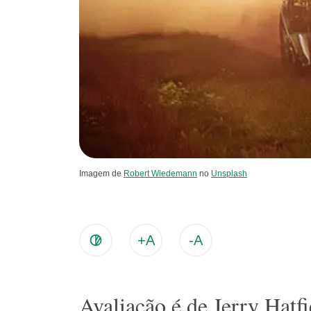
Imagem de
Robert Wiedemann
no
Unsplash
+A
-A
Avaliação é de Jerry Hatfi