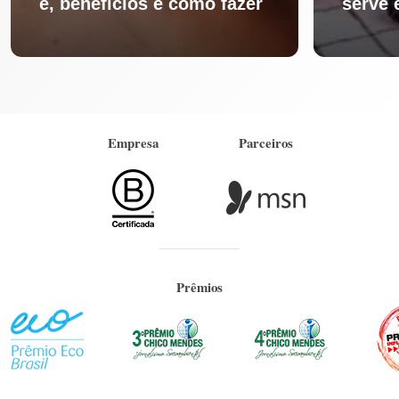
é, benefícios e como fazer
serve 
Empresa
Parceiros
Prêmios