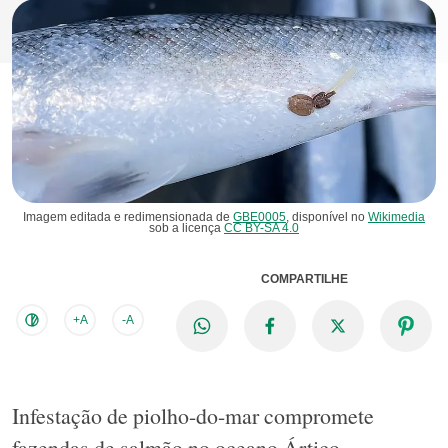
Imagem editada e redimensionada de
GBE0005
, disponível no
Wikimedia
sob a licença
CC BY-SA 4.0
COMPARTILHE
+A
-A
Infestação de piolho-do-mar compromete
fazendas de salmão no oceano Ártico