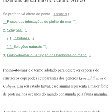
Se preferir, vá direto ao ponto
Esconder
1.
Riscos das infestações de piolho-do-mar
2.
Soluções
2.1.
Inibidores
2.2.
Soluções naturais
3.
Piolho-do-mar ou erupção dos banhistas do mar?
Piolho-do-mar
é o termo adotado para descrever espécies de
crustáceos copépodes ectoparasitas dos gêneros
Lepeophtheirus
e
Caligus
. Em seu estado larval, esse animal representa a maior fonte
de proteína nos oceanos do mundo consumida pela fauna marinha.
piolhos-do-mar
Acredita-se que os
habitam os oceanos desde