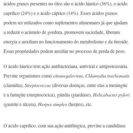
ácidos graxos presentes no óleo são o ácido láurico (36%), o ácido
caprílico (24%) e o ácido cáprico (14%). Esses ácidos graxos
podem ser utilizados como suplementos alimentares já que ajudam
a reduzir o acúmulo de gordura, promovem saciedade, liberam
energia e auxiliam no funcionamento do metabolismo e da tireoide.
Essas propriedades podem auxiliar no processo de perda de peso.
O ácido láurico tem ação antibacteriana, antiviral e antiprotozoária.
Previne organismos como
citomegalovirus
,
Chlamydia trachomatis
(clamídia),
Streptococcus
(diversas doenças, entre elas a meningite
e a faringite estreptocócica), giárdia (giardíase),
Helicabacter pylori
(gastrite e úlcera),
Herpes simplex
(herpes), etc.
O ácido caprílico, com sua ação antifúngica, previne a candidíase