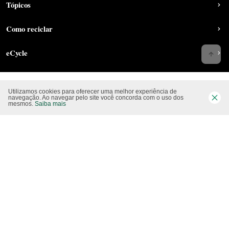
Tópicos
Como reciclar
eCycle
Utilizamos cookies para oferecer uma melhor experiência de
Siga-nos nas rede sociais
navegação. Ao navegar pelo site você concorda com o uso dos
mesmos.
Saiba mais
Website CO2 neutro