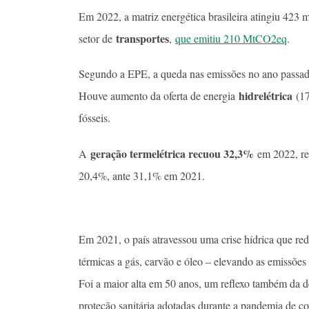
Em 2022, a matriz energética brasileira atingiu 423 
transportes
setor de
,
que emitiu 210 MtCO2eq
.
Segundo a EPE, a queda nas emissões no ano passado 
hidrelétrica
Houve aumento da oferta de energia
(17
fósseis.
geração termelétrica recuou 32,3%
A
em 2022, red
20,4%, ante 31,1% em 2021.
Em 2021, o país atravessou uma crise hídrica que re
térmicas a gás, carvão e óleo – elevando as emiss
Foi a maior alta em 50 anos, um reflexo também da 
proteção sanitária adotadas durante a pandemia de co