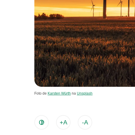
Foto de
Karsten Würth
na
Unsplash
+A
-A