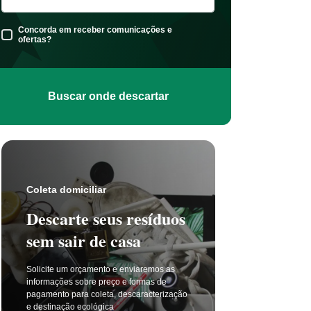
Concorda em receber comunicações e
ofertas?
Buscar onde descartar
Coleta s
Coleta domiciliar
Seu 
Descarte seus resíduos
não t
sem sair de casa
selet
Solicite um orçamento e enviaremos as
A coleta 
informações sobre preço e formas de
a cada di
pagamento para coleta, descaracterização
principal
e destinação ecológica