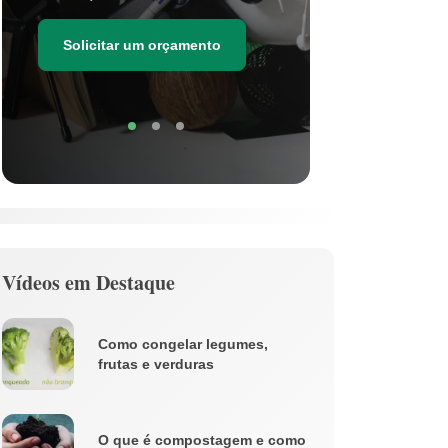
as estima
de resídu
Solicitar um orçamento
Soli
Vídeos em Destaque
Como congelar legumes,
frutas e verduras
O que é compostagem e como