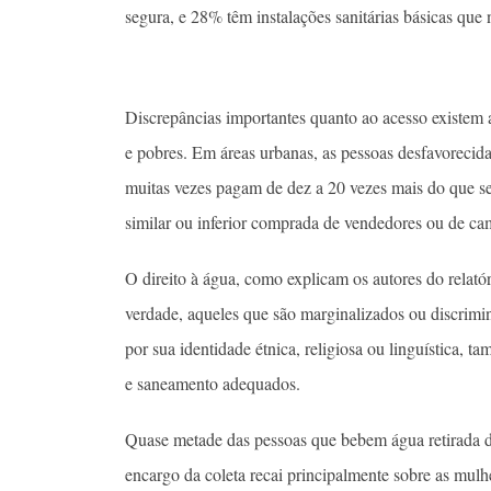
segura, e 28% têm instalações sanitárias básicas que
Discrepâncias importantes quanto ao acesso existem a
e pobres. Em áreas urbanas, as pessoas desfavoreci
muitas vezes pagam de dez a 20 vezes mais do que se
similar ou inferior comprada de vendedores ou de ca
O direito à água, como explicam os autores do relató
verdade, aqueles que são marginalizados ou discrimi
por sua identidade étnica, religiosa ou linguística, 
e saneamento adequados.
Quase metade das pessoas que bebem água retirada d
encargo da coleta recai principalmente sobre as mul