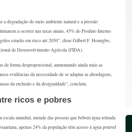
se a degradação do meio ambiente natural e a pressão
ntinuarem a ocorrer nas taxas atuais, 45% do Produto Interno
rãos estarão em risco até 2050”, disse Gilbert F. Houngbo,
cional de Desenvolvimento Agrícola (FIDA).
das de forma desproporcional, aumentando ainda mais as
rnece evidências da necessidade de se adaptar as abordagens,
 causas da exclusão e da desigualdade”, concluiu.
tre ricos e pobres
m escala mundial, metade das pessoas que bebem água retirada
ubsaariana, apenas 24% da população têm acesso à água potável