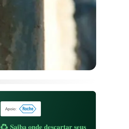
Apoio:
Saiba onde descartar seus