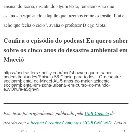
ensinando teoria, discutindo algum texto, remetemos ao que
estamos pesquisando e àquilo que fazemos como extensão. E aí eu
acho que fecha o ciclo”, avalia o professor Diego Mota.
Confira o episódio do podcast Eu quero saber
sobre os cinco anos do desastre ambiental em
Maceió
https://podcasters.spotify.com/pod/show/eu-quero-saber-
podcast/episodes/Episdio-56-Cincia-para-todos—O-desastre-
socioambiental-de-Macei-AL-5-anos-do-maior-acidente-
socioambiental-em-zona-urbana–em-curso–do-mundo-
e1vl9hu/a-a9djhvn
Este texto foi originalmente publicado pela
UnB Ciência
de
acordo com a
licença Creative Commons CC-BY-NC-ND
. Leia o
original
. Este artigo não necessariamente representa a opinião do